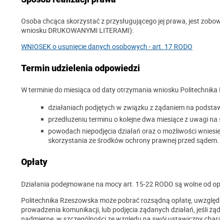
Osoba chcąca skorzystać z przysługującego jej prawa, jest zobo
wniosku DRUKOWANYMI LITERAMI):
WNIOSEK o usunięcie danych osobowych - art. 17 RODO
Termin udzielenia odpowiedzi
W terminie do miesiąca od daty otrzymania wniosku Politechnika R
działaniach podjętych w związku z żądaniem na podstaw
przedłużeniu terminu o kolejne dwa miesiące z uwagi na
powodach niepodjęcia działań oraz o możliwości wniesie
skorzystania ze środków ochrony prawnej przed sądem.
Opłaty
Działania podejmowane na mocy art. 15-22 RODO są wolne od op
Politechnika Rzeszowska może pobrać rozsądną opłatę, uwzględnia
prowadzenia komunikacji, lub podjęcia żądanych działań, jeśli ż
nadmierne, w szczególności ze względu na swój ustawiczny chara