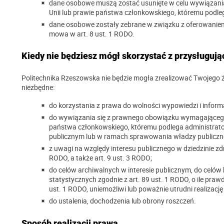
dane osobowe muszą zostać usunięte w celu wywiązani
Unii lub prawie państwa członkowskiego, któremu podleg
dane osobowe zostały zebrane w związku z oferowaniem
mowa w art. 8 ust. 1 RODO.
Kiedy nie będziesz mógł skorzystać z przysługuj
Politechnika Rzeszowska nie będzie mogła zrealizować Twojego ż
niezbędne:
do korzystania z prawa do wolności wypowiedzi i informa
do wywiązania się z prawnego obowiązku wymagającego
państwa członkowskiego, któremu podlega administrator
publicznym lub w ramach sprawowania władzy publiczne
z uwagi na względy interesu publicznego w dziedzinie zdrow
RODO, a także art. 9 ust. 3 RODO;
do celów archiwalnych w interesie publicznym, do celó
statystycznych zgodnie z art. 89 ust. 1 RODO, o ile pra
ust. 1 RODO, uniemożliwi lub poważnie utrudni realizację
do ustalenia, dochodzenia lub obrony roszczeń.
Sposób realizacji prawa