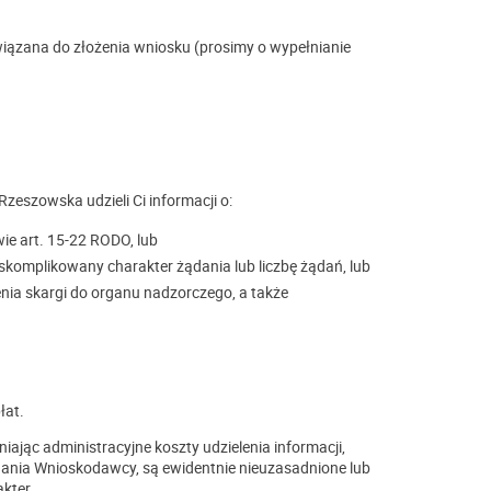
wiązana do złożenia wniosku (prosimy o wypełnianie
zeszowska udzieli Ci informacji o:
ie art. 15-22 RODO, lub
 skomplikowany charakter żądania lub liczbę żądań, lub
nia skargi do organu nadzorczego, a także
łat.
jąc administracyjne koszty udzielenia informacji,
ądania Wnioskodawcy, są ewidentnie nieuzasadnione lub
kter.