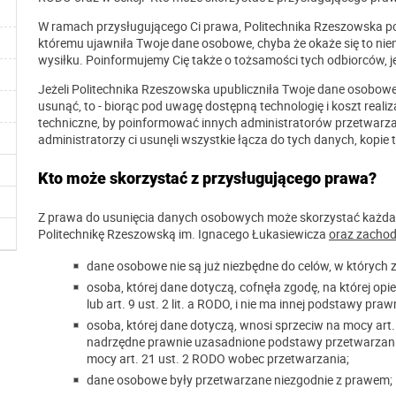
W ramach przysługującego Ci prawa, Politechnika Rzeszowska po
któremu ujawniła Twoje dane osobowe, chyba że okaże się to ni
wysiłku. Poinformujemy Cię także o tożsamości tych odbiorców, j
Jeżeli Politechnika Rzeszowska upubliczniła Twoje dane osobowe
usunąć, to - biorąc pod uwagę dostępną technologię i koszt realiz
techniczne, by poinformować innych administratorów przetwarza
administratorzy ci usunęli wszystkie łącza do tych danych, kopie 
Kto może skorzystać z przysługującego prawa?
Z prawa do usunięcia danych osobowych może skorzystać każda 
Politechnikę Rzeszowską im. Ignacego Łukasiewicza
oraz zachod
dane osobowe nie są już niezbędne do celów, w których 
osoba, której dane dotyczą, cofnęła zgodę, na której opie
lub art. 9 ust. 2 lit. a RODO, i nie ma innej podstawy pra
osoba, której dane dotyczą, wnosi sprzeciw na mocy art
nadrzędne prawnie uzasadnione podstawy przetwarzania 
mocy art. 21 ust. 2 RODO wobec przetwarzania;
dane osobowe były przetwarzane niezgodnie z prawem;