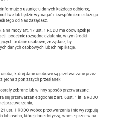
informuje o usunięciu danych każdego odbiorcę,
emożliwe lub będzie wymagać niewspółmiernie dużego
eśli tego od Nas zażądasz.
, a na mocy art. 17 ust. 1 RODO ma obowiązek je
acji - podejmie rozsądne działania, w tym środki
jących te dane osobowe, że żądasz, by
tych danych osobowych lub ich replikacje.
osoba, której dane osobowe są przetwarzane przez
zi jedna z poniższych przesłanek
:
zostały zebrane lub w inny sposób przetwarzane;
ra się przetwarzanie zgodnie z art. 6ust. 1 lit. a RODO
wnej przetwarzania;
. 21 ust. 1 RODO wobec przetwarzania i nie występują
lub osoba, której dane dotyczą, wnosi sprzeciw na