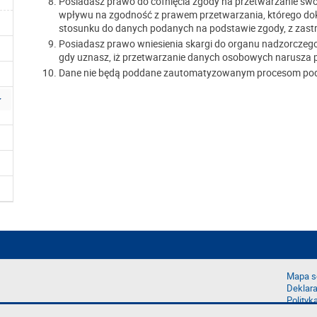
Posiadasz prawo do cofnięcia zgody na przetwarzanie 
wpływu na zgodność z prawem przetwarzania, którego doko
stosunku do danych podanych na podstawie zgody, z zas
Posiadasz prawo wniesienia skargi do organu nadzorczeg
gdy uznasz, iż przetwarzanie danych osobowych narusza 
Dane nie będą poddane zautomatyzowanym procesom podej
Mapa s
Deklara
Polityk
Zgłoś b