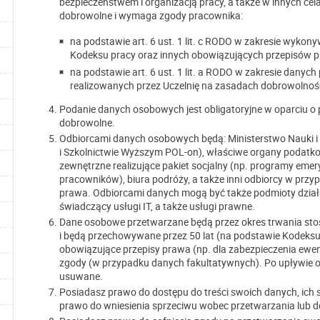
bezpieczeństwem i organizacją pracy, a także w innych cel
dobrowolne i wymaga zgody pracownika:
na podstawie art. 6 ust. 1 lit. c RODO w zakresie wyk
Kodeksu pracy oraz innych obowiązujących przepisów 
na podstawie art. 6 ust. 1 lit. a RODO w zakresie dany
realizowanych przez Uczelnię na zasadach dobrowolnośc
Podanie danych osobowych jest obligatoryjne w oparciu o p
dobrowolne.
Odbiorcami danych osobowych będą: Ministerstwo Nauki 
i Szkolnictwie Wyższym POL-on), właściwe organy podatk
zewnętrzne realizujące pakiet socjalny (np. programy emer
pracowników), biura podróży, a także inni odbiorcy w pr
prawa. Odbiorcami danych mogą być także podmioty działa
świadczący usługi IT, a także usługi prawne.
Dane osobowe przetwarzane będą przez okres trwania stos
i będą przechowywane przez 50 lat (na podstawie Kodeksu
obowiązujące przepisy prawa (np. dla zabezpieczenia ew
zgody (w przypadku danych fakultatywnych). Po upływie 
usuwane.
Posiadasz prawo do dostępu do treści swoich danych, ich 
prawo do wniesienia sprzeciwu wobec przetwarzania lub do 