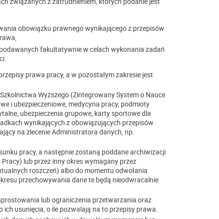
ach związanych z zatrudnieniem, których podanie jest
onywania obowiązku prawnego wynikającego z przepisów
prawa,
ch podawanych fakultatywnie w celach wykonania zadań
i.
rzepisy prawa pracy, a w pozostałym zakresie jest
i Szkolnictwa Wyższego (Zintegrowany System o Nauce
owe i ubezpieczeniowe, medycyna pracy, podmioty
ytalne, ubezpieczenia grupowe, karty sportowe dla
zypadkach wynikających z obowiązujących przepisów
jący na zlecenie Administratora danych, np.
unku pracy, a następnie zostaną poddane archiwizacji
 Pracy) lub przez inny okres wymagany przez
entualnych roszczeń) albo do momentu odwołania
okresu przechowywania dane te będą nieodwracalnie
sprostowania lub ograniczenia przetwarzania oraz
ich usunięcia, o ile pozwalają na to przepisy prawa.