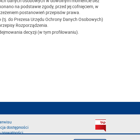
swoich danych osobowych w dowolnym momencie bez
nano na podstawie zgody, przed jej cofnięciem, w
trzeżeniem postanowień przepisów prawa.
o (tj. do Prezesa Urzędu Ochrony Danych Osobowych)
przepisy Rozporządzenia.
mowania decyzji (w tym profilowaniu).
erwisu
cja dostępności
a prywatności
łąd na stronie