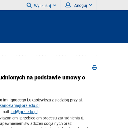
Zaloguj
Wyszukaj
rudnionych na podstawie umowy o
a im. Ignacego Łukasiewicza
z siedzibą przy al.
kancelaria@prz.edu.pl
.
-mail:
iod@prz.edu.pl
.
zaniem i przebiegiem procesu zatrudnienia tj.
zapewnieniem świadczeń socjalnych oraz