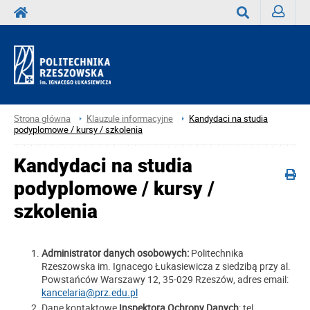
Zaloguj
Wyszukaj
Strona główna
Klauzule informacyjne
Kandydaci na studia
podyplomowe / kursy / szkolenia
Kandydaci na studia
podyplomowe / kursy /
szkolenia
Administrator danych osobowych:
Politechnika
Rzeszowska im. Ignacego Łukasiewicza z siedzibą przy al.
Powstańców Warszawy 12, 35-029 Rzeszów, adres email:
kancelaria@prz.edu.pl
Dane kontaktowe
Inspektora Ochrony Danych
: tel.