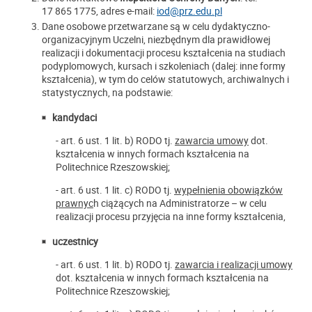
17 865 1775, adres e-mail:
iod@prz.edu.pl
Dane osobowe przetwarzane są w celu dydaktyczno-
organizacyjnym Uczelni, niezbędnym dla prawidłowej
realizacji i dokumentacji procesu kształcenia na studiach
podyplomowych, kursach i szkoleniach (dalej: inne formy
kształcenia), w tym do celów statutowych, archiwalnych i
statystycznych, na podstawie:
kandydaci
- art. 6 ust. 1 lit. b) RODO tj.
zawarcia umowy
dot.
kształcenia w innych formach kształcenia na
Politechnice Rzeszowskiej;
- art. 6 ust. 1 lit. c) RODO tj.
wypełnienia obowiązków
prawnyc
h ciążących na Administratorze – w celu
realizacji procesu przyjęcia na inne formy kształcenia,
uczestnicy
- art. 6 ust. 1 lit. b) RODO tj.
zawarcia i realizacji umowy
dot. kształcenia w innych formach kształcenia na
Politechnice Rzeszowskiej;