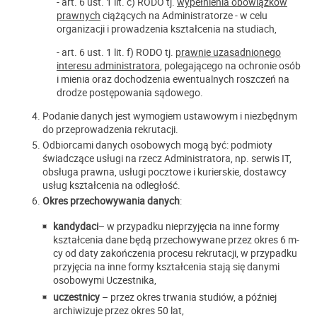
- art. 6 ust. 1 lit. c) RODO tj.
wypełnienia obowiązków
prawnych
ciążących na Administratorze - w celu
organizacji i prowadzenia kształcenia na studiach,
- art. 6 ust. 1 lit. f) RODO tj.
prawnie uzasadnionego
interesu administratora
, polegającego na ochronie osób
i mienia oraz dochodzenia ewentualnych roszczeń na
drodze postępowania sądowego.
Podanie danych jest wymogiem ustawowym i niezbędnym
do przeprowadzenia rekrutacji.
Odbiorcami danych osobowych mogą być: podmioty
świadczące usługi na rzecz Administratora, np. serwis IT,
obsługa prawna, usługi pocztowe i kurierskie, dostawcy
usług kształcenia na odległość.
Okres przechowywania danych
:
kandydaci
– w przypadku nieprzyjęcia na inne formy
kształcenia dane będą przechowywane przez okres 6 m-
cy od daty zakończenia procesu rekrutacji, w przypadku
przyjęcia na inne formy kształcenia stają się danymi
osobowymi Uczestnika,
uczestnicy
– przez okres trwania studiów, a później
archiwizuje przez okres 50 lat,