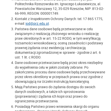
Politechnika Rzeszowska im. Ignacego Łukasiewicza, al.
Powstańców Warszawy 12, 35-029 Rzeszów, NIP: 813-02-
66-999, REGON: 000001749.
Kontakt z Inspektorem Ochrony Danych: tel. 17 865 1775,
e-mail:
iod@prz.edu.pl
.
Państwa dane osobowe będą przetwarzane w celu
związanym z realizacją złożonego wniosku o realizację
praw określonych w art. 15-22 RODO, w tym weryfikacją
tożsamości wnioskodawcy, oceną zasadności i podstawy
prawnej żądania oraz ewidencją i archiwizacją
dokumentacji zgromadzonej w sprawie - zgodnie z art. 6
ust. 1 lit. c RODO.
Dane osobowe przetwarzane będą przez okres niezbędny
do wypełnienia celu w jakim zostały zebrane. Po
zakończeniu procesu dane osobowe będą przechowywane
przez okres określony w przepisach prawa oraz zgodnie z
obowiązującą na Uczelni instrukcją kancelaryjną.
Mają Państwo prawo do żądania dostępu do swoich
danych osobowych, a także ich sprostowania
(poprawiania) i żądania ich kopii oraz prawo do
ograniczenia przetwarzania.
Posiadają Państwo prawo wniesienia skargi do organu