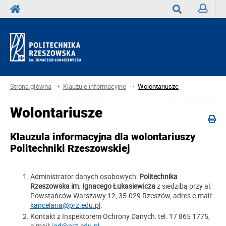
Zaloguj
Wyszukaj
Strona główna
Klauzule informacyjne
Wolontariusze
Wolontariusze
Klauzula informacyjna dla wolontariuszy
Politechniki Rzeszowskiej
Administrator danych osobowych:
Politechnika
Rzeszowska im. Ignacego Łukasiewicza
z siedzibą przy al.
Powstańców Warszawy 12, 35-029 Rzeszów, adres e-mail:
kancelaria@prz.edu.pl
.
Kontakt z Inspektorem Ochrony Danych: tel. 17 865 1775,
e-mail:
iod@prz.edu.pl
.