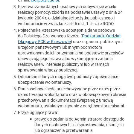
Przetwarzanie danych osobowych odbywa się w celu
realizacji pomocy/zbiórki na podstawie Ustawy z dnia 24
kwietnia 2004 r. o działalności pożytku publicznego i
wolontariacie w związku z art. 6 ust. 1 lit. c i e RODO
Politechnika Rzeszowska udostępnia dane osobowe
do
Polskiego Czerwonego Krzyża (
Podkarpacki Oddział
Okręgowy PCK w Rzeszowie
) oraz
organom publicznym i
urzędom państwowym lub innym podmiotom
uprawnionym do ich otrzymania na podstawie przepisów
obowiązującego prawa albo wykonującym zadania
realizowane w interesie publicznym lub w ramach
sprawowania władzy publicznej.
Odbiorcami danych mogą być podmioty zapewniające
ubezpieczenie wolontariuszy.
Dane osobowe będą przechowywane przez okres przez
okres trwania wolontariatu oraz w obowiązkowym okresie
przechowywania dokumentacji związanej z umową
wolontariatu, ustalanym zgodnie z odrębnymi przepisami.
Przysługujące prawa:
prawo do żądania od Administratora dostępu do
danych osobowych, ich sprostowania, usunięcia
lub ograniczenia przetwarzania,