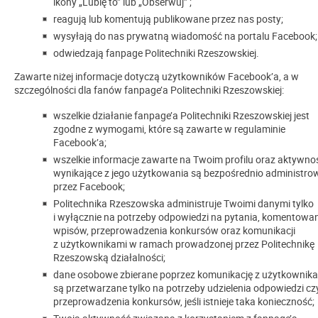
ikony „Lubię to” lub „Obserwuj” ;
reagują lub komentują publikowane przez nas posty;
wysyłają do nas prywatną wiadomość na portalu Facebook;
odwiedzają fanpage Politechniki Rzeszowskiej.
Zawarte niżej informacje dotyczą użytkowników Facebook’a, a w
szczególności dla fanów fanpage’a Politechniki Rzeszowskiej:
wszelkie działanie fanpage’a Politechniki Rzeszowskiej jest
zgodne z wymogami, które są zawarte w regulaminie
Facebook’a;
wszelkie informacje zawarte na Twoim profilu oraz aktywno
wynikające z jego użytkowania są bezpośrednio administr
przez Facebook;
Politechnika Rzeszowska administruje Twoimi danymi tylko
i wyłącznie na potrzeby odpowiedzi na pytania, komentowa
wpisów, przeprowadzenia konkursów oraz komunikacji
z użytkownikami w ramach prowadzonej przez Politechnikę
Rzeszowską działalności;
dane osobowe zbierane poprzez komunikację z użytkownik
są przetwarzane tylko na potrzeby udzielenia odpowiedzi cz
przeprowadzenia konkursów, jeśli istnieje taka konieczność;