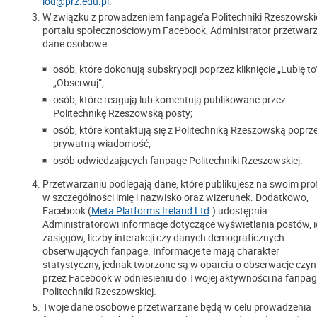
iod@prz.edu.pl
.
W związku z prowadzeniem fanpage’a Politechniki Rzeszowski
portalu społecznościowym Facebook, Administrator przetwar
dane osobowe:
osób, które dokonują subskrypcji poprzez kliknięcie „Lubię to
„Obserwuj”;
osób, które reagują lub komentują publikowane przez
Politechnikę Rzeszowską posty;
osób, które kontaktują się z Politechniką Rzeszowską poprz
prywatną wiadomość;
osób odwiedzających fanpage Politechniki Rzeszowskiej.
Przetwarzaniu podlegają dane, które publikujesz na swoim prof
w szczególności imię i nazwisko oraz wizerunek. Dodatkowo,
Facebook (
Meta Platforms Ireland Ltd
.) udostępnia
Administratorowi informacje dotyczące wyświetlania postów, 
zasięgów, liczby interakcji czy danych demograficznych
obserwujących fanpage. Informacje te mają charakter
statystyczny, jednak tworzone są w oparciu o obserwacje czyn
przez Facebook w odniesieniu do Twojej aktywności na fanpag
Politechniki Rzeszowskiej.
Twoje dane osobowe przetwarzane będą w celu prowadzenia