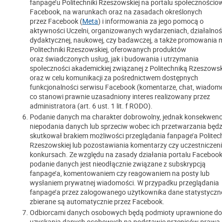
fanpage’u Politechniki Rzeszowskiej na portalu społeczności
Facebook, na warunkach oraz na zasadach określonych
przez Facebook (
Meta
) i informowania za jego pomocą o
aktywności Uczelni, organizowanych wydarzeniach, działalnoś
dydaktycznej, naukowej, czy badawczej, a także promowania 
Politechniki Rzeszowskiej, oferowanych produktów
oraz świadczonych usług, jak i budowania i utrzymania
społeczności akademickiej związanej z Politechniką Rzeszows
oraz w celu komunikacji za pośrednictwem dostępnych
funkcjonalności serwisu Facebook (komentarze, chat, wiadom
co stanowi prawnie uzasadniony interes realizowany przez
administratora (art. 6 ust. 1 lit. f RODO).
Podanie danych ma charakter dobrowolny, jednak konsekwenc
niepodania danych lub sprzeciw wobec ich przetwarzania będz
skutkował brakiem możliwości przeglądania fanpage’a Politech
Rzeszowskiej lub pozostawiania komentarzy czy uczestniczen
konkursach. Ze względu na zasady działania portalu Faceboo
podanie danych jest nieodłącznie związane z subskrypcją
fanpage’a, komentowaniem czy reagowaniem na posty lub
wysłaniem prywatnej wiadomości. W przypadku przeglądania
fanpage’a przez zalogowanego użytkownika dane statystyczn
zbierane są automatycznie przez Facebook.
Odbiorcami danych osobowych będą podmioty uprawnione do
uzyskania danych osobowych na podstawie przepisów prawa,