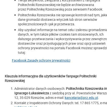
Twoja aktywność związana z korzystaniem z fanpage’a
Politechniki Rzeszowskiej nie będzie archiwizowana
przez Politechnikę Rzeszowską poza serwisem Facebook.
Politechnika Rzeszowska nie sprawuje kontroli nad tym, jaki
dane gromadzi dostawca wtyczek lub stron serwisów
społecznościowych i jak je przetwarza.
Aby uzyskać informacje na temat celu i zakresu gromadzeni
danych, w tym także plików cookies tam stosowanych, ich
dalszego przetwarzania i wykorzystywania przez zewnętrz
dostawców oraz przysługujących praw oraz opcji ustawień
ochrony prywatności na portalu Facebook możesz sprawdz
tutaj:
Facebook Zasady ochrony prywatności
Klauzula informacyjna dla użytkowników fanpage Politechniki
Rzeszowskiej
Administrator danych osobowych:
Politechnika Rzeszowska i
Ignacego Łukasiewicza
z siedzibą przy al. Powstańców Wars
12, 35-029 Rzeszów, adres e-mail:
kancelaria@prz.edu.pl
.
Kontakt z Inspektorem Ochrony Danych: tel. 17 865 1775, e-mai