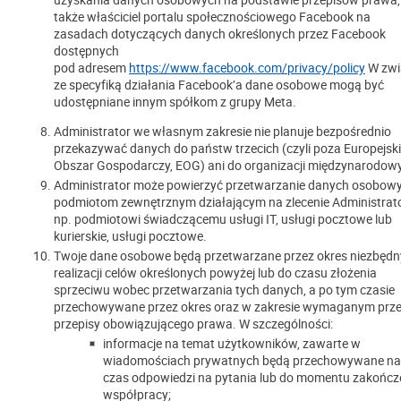
także właściciel portalu społecznościowego Facebook na
zasadach dotyczących danych określonych przez Facebook
dostępnych
pod adresem
https://www.facebook.com/privacy/policy
W zwi
ze specyfiką działania Facebook’a dane osobowe mogą być
udostępniane innym spółkom z grupy Meta.
Administrator we własnym zakresie nie planuje bezpośrednio
przekazywać danych do państw trzecich (czyli poza Europejski
Obszar Gospodarczy, EOG) ani do organizacji międzynarodow
Administrator może powierzyć przetwarzanie danych osobow
podmiotom zewnętrznym działającym na zlecenie Administrato
np. podmiotowi świadczącemu usługi IT, usługi pocztowe lub
kurierskie, usługi pocztowe.
Twoje dane osobowe będą przetwarzane przez okres niezbędn
realizacji celów określonych powyżej lub do czasu złożenia
sprzeciwu wobec przetwarzania tych danych, a po tym czasie
przechowywane przez okres oraz w zakresie wymaganym prz
przepisy obowiązującego prawa. W szczególności:
informacje na temat użytkowników, zawarte w
wiadomościach prywatnych będą przechowywane na
czas odpowiedzi na pytania lub do momentu zakończ
współpracy;